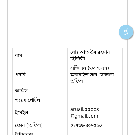
মোঃ আতাউর রহমান
নাম
ছিদ্দিকী
এজিএম (ওএন্ডএম) ,
পদবি
অরুয়াইল সাব জোনাল
অফিস
অফিস
ওয়েব পোর্টল
aruail.bbpbs
ইমেইল
@gmail.com
ফোন (অফিস)
০১৭৬৯-৪০৭৫১৩
ইন্টারকম