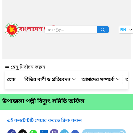
বাংলাদেশ জাতীয় তথ্য বাতায়ন
BN
দেখুন
মেনু নির্বাচন করুন
বিভিন্ন বাণী ও প্রতিবেদন
আমাদের সম্পর্কে
আম
উপজেলা পল্লী বিদ্যুৎ সমিতি অফিস
এই কনটেন্টটি শেয়ার করতে ক্লিক করুন