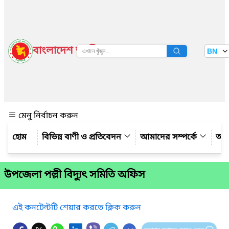
বাংলাদেশ জাতীয় তথ্য বাতায়ন
BN
দেখুন
মেনু নির্বাচন করুন
বিভিন্ন বাণী ও প্রতিবেদন
আমাদের সম্পর্কে
আম
উপজেলা পল্লী বিদ্যুৎ সমিতি অফিস
এই কনটেন্টটি শেয়ার করতে ক্লিক করুন