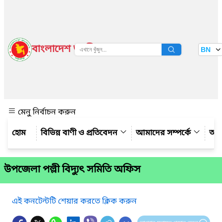
বাংলাদেশ জাতীয় তথ্য বাতায়ন
BN
দেখুন
মেনু নির্বাচন করুন
বিভিন্ন বাণী ও প্রতিবেদন
আমাদের সম্পর্কে
আম
উপজেলা পল্লী বিদ্যুৎ সমিতি অফিস
এই কনটেন্টটি শেয়ার করতে ক্লিক করুন