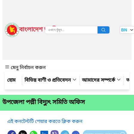
বাংলাদেশ জাতীয় তথ্য বাতায়ন
BN
দেখুন
মেনু নির্বাচন করুন
বিভিন্ন বাণী ও প্রতিবেদন
আমাদের সম্পর্কে
আম
উপজেলা পল্লী বিদ্যুৎ সমিতি অফিস
এই কনটেন্টটি শেয়ার করতে ক্লিক করুন