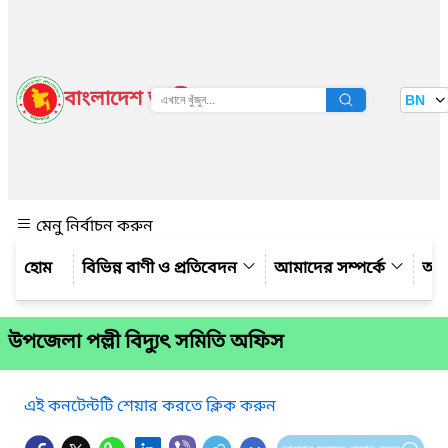
বাংলাদেশ জাতীয় তথ্য বাতায়ন
BN
দেখুন
মেনু নির্বাচন করুন
বিভিন্ন বাণী ও প্রতিবেদন
আমাদের সম্পর্কে
আম
উপজেলা পল্লী বিদ্যুৎ সমিতি অফিস
এই কনটেন্টটি শেয়ার করতে ক্লিক করুন