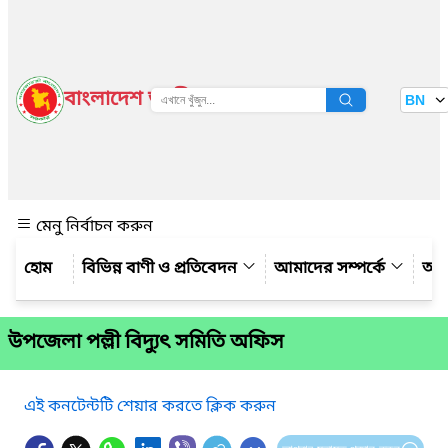
বাংলাদেশ জাতীয় তথ্য বাতায়ন
BN
দেখুন
মেনু নির্বাচন করুন
বিভিন্ন বাণী ও প্রতিবেদন
আমাদের সম্পর্কে
আম
উপজেলা পল্লী বিদ্যুৎ সমিতি অফিস
এই কনটেন্টটি শেয়ার করতে ক্লিক করুন