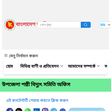
বাংলাদেশ জাতীয় তথ্য বাতায়ন
BN
দেখুন
মেনু নির্বাচন করুন
বিভিন্ন বাণী ও প্রতিবেদন
আমাদের সম্পর্কে
আম
উপজেলা পল্লী বিদ্যুৎ সমিতি অফিস
এই কনটেন্টটি শেয়ার করতে ক্লিক করুন