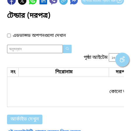
আপনার মতামত প্রদান করুন
টেন্ডার (দরপত্র)
এডভান্সড অপশনগুলো দেখান
পৃষ্ঠা আইটেম
নং
শিরোনাম
দরপত্র 
কোনো তথ্য
আর্কাইভ দেখুন