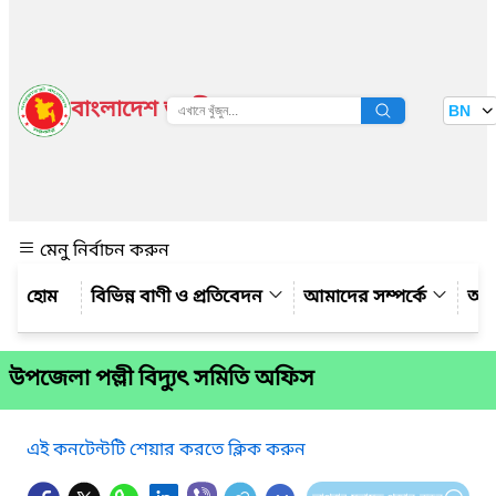
বাংলাদেশ জাতীয় তথ্য বাতায়ন
BN
দেখুন
মেনু নির্বাচন করুন
বিভিন্ন বাণী ও প্রতিবেদন
আমাদের সম্পর্কে
আম
উপজেলা পল্লী বিদ্যুৎ সমিতি অফিস
এই কনটেন্টটি শেয়ার করতে ক্লিক করুন